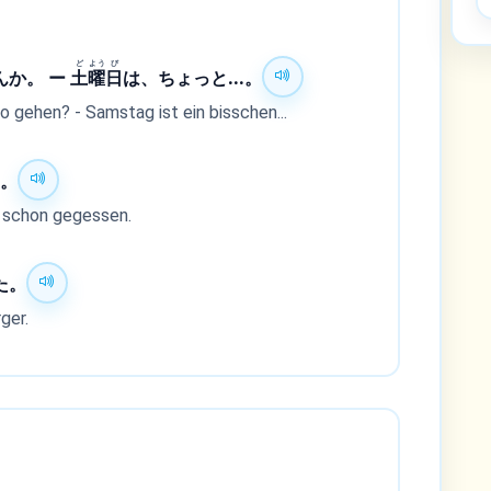
ど
よう
び
んか。 ー
土
曜
日
は、ちょっと...。
 gehen? - Samstag ist ein bisschen...
た。
 schon gegessen.
た。
ger.