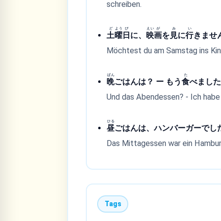
schreiben.
ど
よう
び
えい
が
み
い
土
曜
日
に、
映
画
を
見
に
行
きませ
Möchtest du am Samstag ins Kino
ばん
た
晩
ごはんは？ ー もう
食
べまし
Und das Abendessen? - Ich habe
ひる
昼
ごはんは、ハンバーガーでし
Das Mittagessen war ein Hambur
Tags