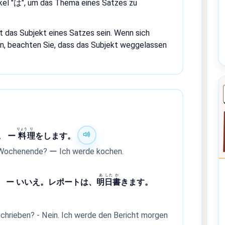
kel "は", um das Thema eines Satzes zu
 das Subjekt eines Satzes sein. Wenn sich
n, beachten Sie, dass das Subjekt weggelassen
りょう
り
。 ー
料
理
をします。
Wochenende? ー Ich werde kochen.
あ
した
か
。 ー いいえ。レポートは、
明
日
書
きます。
chrieben? - Nein. Ich werde den Bericht morgen