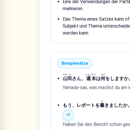
Eine der Verwendungen der Parti
markieren.
Das Thema eines Satzes kann oft
Subjekt und Thema unterscheide
werden kann.
Beispielsätze
やま
だ
しゅう
まつ
なに
山
田
さん、
週
末
は
何
をしますか
Yamada-san, was machst du am 
か
もう、レポートを
書
きましたか
Haben Sie den Bericht schon ges