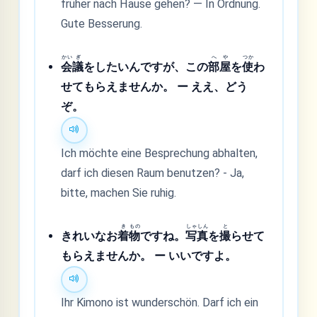
früher nach Hause gehen? — In Ordnung.
Gute Besserung.
かい
ぎ
へ
や
つか
会
議
をしたいんですが、この
部
屋
を
使
わ
せてもらえませんか。 ー ええ、どう
ぞ。
Ich möchte eine Besprechung abhalten,
darf ich diesen Raum benutzen? - Ja,
bitte, machen Sie ruhig.
き
もの
しゃ
しん
と
きれいなお
着
物
ですね。
写
真
を
撮
らせて
もらえませんか。 ー いいですよ。
Ihr Kimono ist wunderschön. Darf ich ein