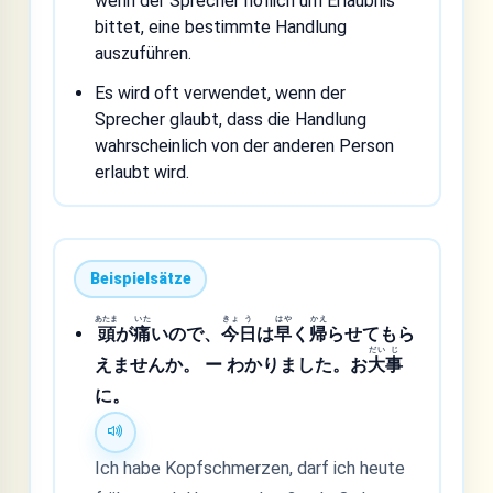
wenn der Sprecher höflich um Erlaubnis
bittet, eine bestimmte Handlung
auszuführen.
Es wird oft verwendet, wenn der
Sprecher glaubt, dass die Handlung
wahrscheinlich von der anderen Person
erlaubt wird.
Beispielsätze
あたま
いた
きょ
う
はや
かえ
頭
が
痛
いので、
今
日
は
早
く
帰
らせてもら
だい
じ
えませんか。 ー わかりました。お
大
事
に。
Ich habe Kopfschmerzen, darf ich heute