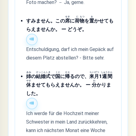
Foto machen? － Ja, gerne.
せき
に
もつ
お
すみません。この
席
に
荷
物
を
置
かせても
らえませんか。 ー どうぞ。
Entschuldigung, darf ich mein Gepäck auf
diesem Platz abstellen? - Bitte sehr.
あね
けっ
こん
しき
くに
かえ
らい
げつ
しゅう
かん
姉
の
結
婚
式
で
国
に
帰
るので、
来
月
1
週
間
やす
わ
休
ませてもらえませんか。 ー
分
かりま
した。
Ich werde für die Hochzeit meiner
Schwester in mein Land zurückkehren,
kann ich nächsten Monat eine Woche