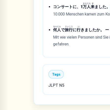
まん
にん
き
コンサートに、1
万
人
来
ました
10.000 Menschen kamen zum Ko
なん
にん
りょ
こう
い
何
人
で
旅
行
に
行
きましたか。 ー 
Mit wie vielen Personen sind Sie 
gefahren.
Tags
JLPT N5