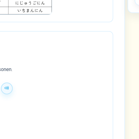
sonen.
。