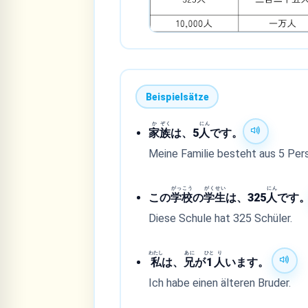
Beispielsätze
か
ぞく
にん
家
族
は、5
人
です。
Meine Familie besteht aus 5 Per
がっ
こう
がく
せい
にん
この
学
校
の
学
生
は、325
人
です
Diese Schule hat 325 Schüler.
わたし
あに
ひと
り
私
は、
兄
が
1
人
います。
Ich habe einen älteren Bruder.