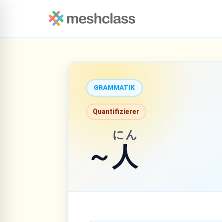
GRAMMATIK
Quantifizierer
にん
～
人