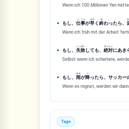
Wenn ich 100 Millionen Yen hätte
し
ごと
はや
お
もし、
仕
事
が
早
く
終
わったら、
Wenn ich früh mit der Arbeit fert
しっ
ぱい
ぜっ
たい
もし、
失
敗
しても、
絶
対
にあき
Selbst wenn ich scheitere, werde
あめ
ふ
もし、
雨
が
降
ったら、サッカー
Wenn es regnet, werden wir dann
Tags