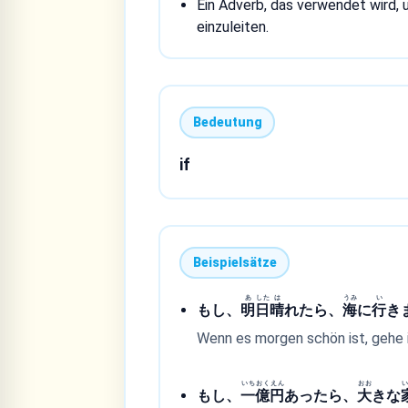
Ein Adverb, das verwendet wird,
einzuleiten.
Bedeutung
if
Beispielsätze
あ
した
は
うみ
い
もし、
明
日
晴
れたら、
海
に
行
き
Wenn es morgen schön ist, gehe 
いち
おく
えん
おお
もし、
一
億
円
あったら、
大
きな