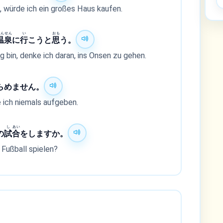
, würde ich ein großes Haus kaufen.
おん
せん
い
おも
温
泉
に
行
こうと
思
う。
ig bin, denke ich daran, ins Onsen zu gehen.
らめません。
 ich niemals aufgeben.
し
あい
の
試
合
をしますか。
 Fußball spielen?