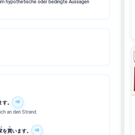
 um hypothetische oder bedingte Aussagen
ます。
ich an den Strand.
いえ
か
家
を
買
います。