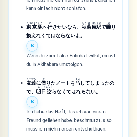
kann einfach nicht schlafen.
とう
きょう
えき
い
あき
は
ばら
えき
の
東
京
駅
へ
行
きたいなら、
秋
葉
原
駅
で
乗
り
か
換
えなくてはならないよ。
Wenn du zum Tokio Bahnhof willst, musst
du in Akihabara umsteigen.
とも
だち
か
よご
友
達
に
借
りたノートを
汚
してしまったの
あ
した
あやま
で、
明
日
謝
らなくてはならない。
Ich habe das Heft, das ich von einem
Freund geliehen habe, beschmutzt, also
muss ich mich morgen entschuldigen.