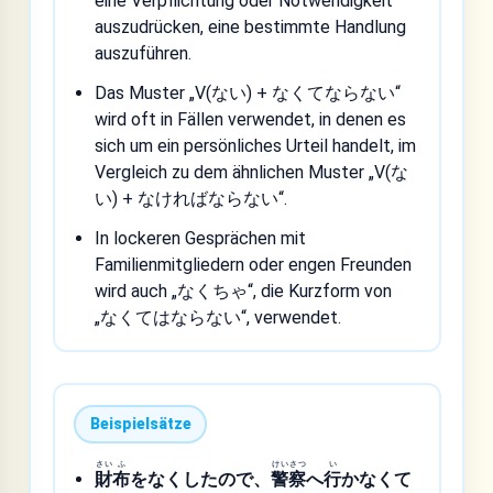
eine Verpflichtung oder Notwendigkeit
auszudrücken, eine bestimmte Handlung
auszuführen.
Das Muster „V(ない) + なくてならない“
wird oft in Fällen verwendet, in denen es
sich um ein persönliches Urteil handelt, im
Vergleich zu dem ähnlichen Muster „V(な
い) + なければならない“.
In lockeren Gesprächen mit
Familienmitgliedern oder engen Freunden
wird auch „なくちゃ“, die Kurzform von
„なくてはならない“, verwendet.
Beispielsätze
さい
ふ
けい
さつ
い
財
布
をなくしたので、
警
察
へ
行
かなくて