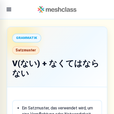
GRAMMATIK
Satzmuster
V(ない) + なくてはなら
ない
Ein Satzmuster, das verwendet wird, um