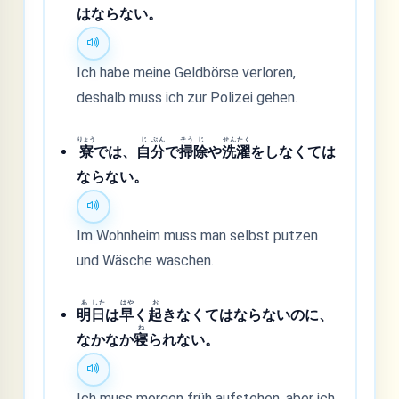
はならない。
Ich habe meine Geldbörse verloren,
deshalb muss ich zur Polizei gehen.
りょう
じ
ぶん
そう
じ
せん
たく
寮
では、
自
分
で
掃
除
や
洗
濯
をしなくては
ならない。
Im Wohnheim muss man selbst putzen
und Wäsche waschen.
あ
した
はや
お
明
日
は
早
く
起
きなくてはならないのに、
ね
なかなか
寝
られない。
Ich muss morgen früh aufstehen, aber ich