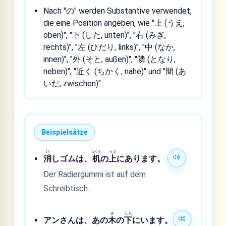
Nach "の" werden Substantive verwendet,
die eine Position angeben, wie "上 (うえ,
oben)", "下 (した, unten)", "右 (みぎ,
rechts)", "左 (ひだり, links)", "中 (なか,
innen)", "外 (そと, außen)", "隣 (となり,
neben)", "近く (ちかく, nahe)" und "間 (あ
いだ, zwischen)".
Beispielsätze
け
つくえ
うえ
消
しゴムは、
机
の
上
にあります。
Der Radiergummi ist auf dem
Schreibtisch.
き
した
アンさんは、あの
木
の
下
にいます。