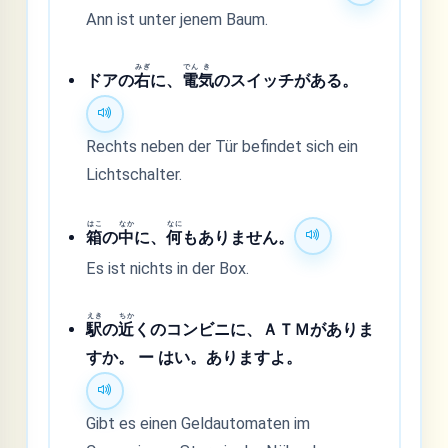
Ann ist unter jenem Baum.
みぎ
でん
き
ドアの
右
に、
電
気
のスイッチがある。
Rechts neben der Tür befindet sich ein
Lichtschalter.
はこ
なか
なに
箱
の
中
に、
何
もありません。
Es ist nichts in der Box.
えき
ちか
駅
の
近
くのコンビニに、ＡＴＭがありま
すか。 ー はい。ありますよ。
Gibt es einen Geldautomaten im