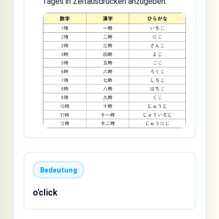
Tages in Zeitausdrücken anzugeben.
Bedeutung
o'click