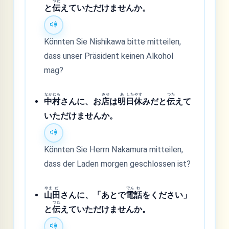
つた
と
伝
えていただけませんか。
Könnten Sie Nishikawa bitte mitteilen,
dass unser Präsident keinen Alkohol
mag?
なか
むら
みせ
あ
した
やす
つた
中
村
さんに、お
店
は
明
日
休
みだと
伝
えて
いただけませんか。
Könnten Sie Herrn Nakamura mitteilen,
dass der Laden morgen geschlossen ist?
やま
だ
でん
わ
山
田
さんに、「あとで
電
話
をください」
つた
と
伝
えていただけませんか。