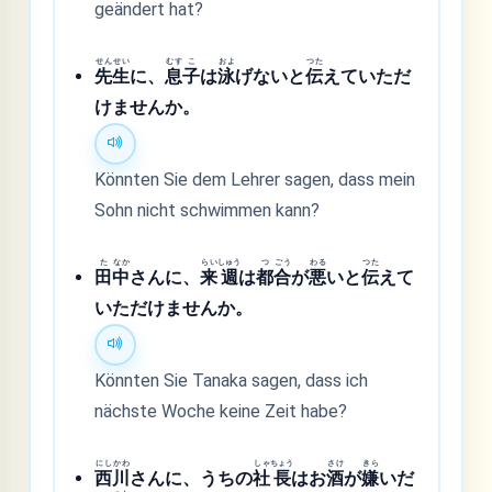
geändert hat?
せん
せい
むす
こ
およ
つた
先
生
に、
息
子
は
泳
げないと
伝
えていただ
けませんか。
Könnten Sie dem Lehrer sagen, dass mein
Sohn nicht schwimmen kann?
た
なか
らい
しゅう
つ
ごう
わる
つた
田
中
さんに、
来
週
は
都
合
が
悪
いと
伝
えて
いただけませんか。
Könnten Sie Tanaka sagen, dass ich
nächste Woche keine Zeit habe?
にし
かわ
しゃ
ちょう
さけ
きら
西
川
さんに、うちの
社
長
はお
酒
が
嫌
いだ