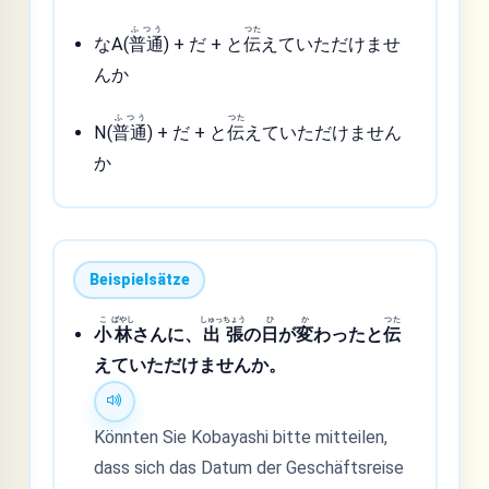
ふつう
つた
なA(
普通
) + だ + と
伝
えていただけませ
んか
ふつう
つた
N(
普通
) + だ + と
伝
えていただけません
か
Beispielsätze
こ
ばやし
しゅっ
ちょう
ひ
か
つた
小
林
さんに、
出
張
の
日
が
変
わったと
伝
えていただけませんか。
Könnten Sie Kobayashi bitte mitteilen,
dass sich das Datum der Geschäftsreise