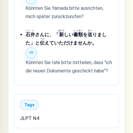
Könnten Sie Yamada bitte ausrichten,
mich später zurückzurufen?
いし
い
あたら
しょ
るい
おく
石
井
さんに、「
新
しい
書
類
を
送
りまし
つた
た」と
伝
えていただけませんか。
Könnten Sie Ishii bitte mitteilen, dass "ich
die neuen Dokumente geschickt habe"?
Tags
JLPT N4