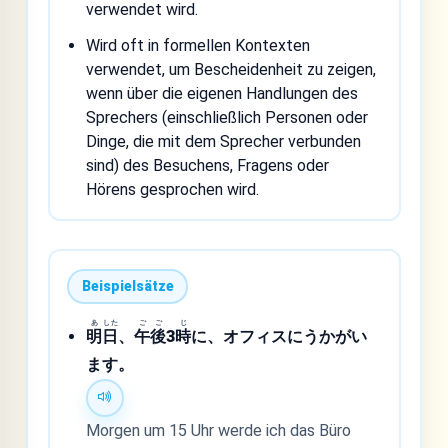
verwendet wird.
Wird oft in formellen Kontexten
verwendet, um Bescheidenheit zu zeigen,
wenn über die eigenen Handlungen des
Sprechers (einschließlich Personen oder
Dinge, die mit dem Sprecher verbunden
sind) des Besuchens, Fragens oder
Hörens gesprochen wird.
Beispielsätze
あ
した
ご
ご
じ
明
日
、
午
後
3
時
に、オフィスにうかがい
ます。
Morgen um 15 Uhr werde ich das Büro