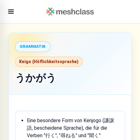
GRAMMATIK
Keigo (Höflichkeitssprache)
うかがう
Eine besondere Form von Kenjogo (謙譲
語, bescheidene Sprache), die für die
Verben "行く", "尋ねる" und "聞く"