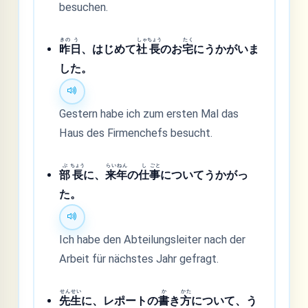
besuchen.
きの
う
しゃ
ちょう
たく
昨
日
、はじめて
社
長
のお
宅
にうかがいま
した。
Gestern habe ich zum ersten Mal das
Haus des Firmenchefs besucht.
ぶ
ちょう
らい
ねん
し
ごと
部
長
に、
来
年
の
仕
事
についてうかがっ
た。
Ich habe den Abteilungsleiter nach der
Arbeit für nächstes Jahr gefragt.
せん
せい
か
かた
先
生
に、レポートの
書
き
方
について、う