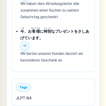
Wir haben dem Abteilungsleiter alle
zusammen einen Kuchen zu seinem
Geburtstag geschenkt.
いま
きゃく
さま
とく
べつ
今
、お
客
様
に
特
別
なプレゼントをさしあ
げています。
Wir bieten unseren Kunden derzeit ein
besonderes Geschenk an.
Tags
JLPT N4