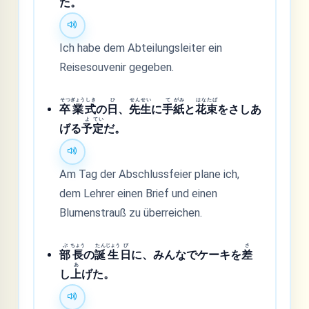
た。
Ich habe dem Abteilungsleiter ein
Reisesouvenir gegeben.
そつ
ぎょう
しき
ひ
せん
せい
て
がみ
はな
たば
卒
業
式
の
日
、
先
生
に
手
紙
と
花
束
をさしあ
よ
てい
げる
予
定
だ。
Am Tag der Abschlussfeier plane ich,
dem Lehrer einen Brief und einen
Blumenstrauß zu überreichen.
ぶ
ちょう
たん
じょう
び
さ
部
長
の
誕
生
日
に、みんなでケーキを
差
あ
し
上
げた。