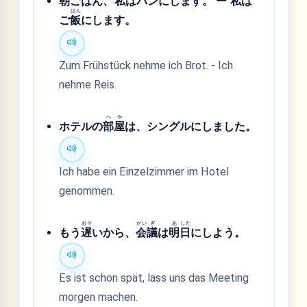
朝
ごはん、
私
はパンにします。 ー
私
は
はん
ご
飯
にします。
Zum Frühstück nehme ich Brot. - Ich
nehme Reis.
へ
や
ホテルの
部
屋
は、シングルにしました。
Ich habe ein Einzelzimmer im Hotel
genommen.
おそ
かい
ぎ
あ
した
もう
遅
いから、
会
議
は
明
日
にしよう。
Es ist schon spät, lass uns das Meeting
morgen machen.