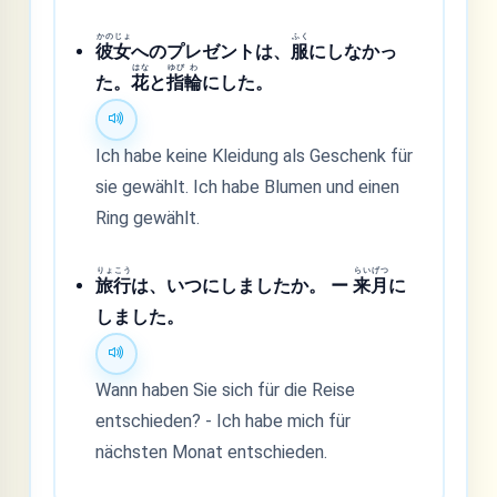
かの
じょ
ふく
彼
女
へのプレゼントは、
服
にしなかっ
はな
ゆび
わ
た。
花
と
指
輪
にした。
Ich habe keine Kleidung als Geschenk für
sie gewählt. Ich habe Blumen und einen
Ring gewählt.
りょ
こう
らい
げつ
旅
行
は、いつにしましたか。 ー
来
月
に
しました。
Wann haben Sie sich für die Reise
entschieden? - Ich habe mich für
nächsten Monat entschieden.