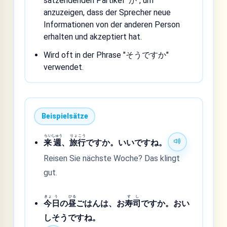
satzendenden Partikel "か", um
anzuzeigen, dass der Sprecher neue
Informationen von der anderen Person
erhalten und akzeptiert hat.
Wird oft in der Phrase "そうですか"
verwendet.
Beispielsätze
らい
しゅう
りょ
こう
来
週
、
旅
行
ですか。いいですね。
Reisen Sie nächste Woche? Das klingt
gut.
きょ
う
ひる
す
し
今
日
の
昼
ごはんは、お
寿
司
ですか。おい
しそうですね。