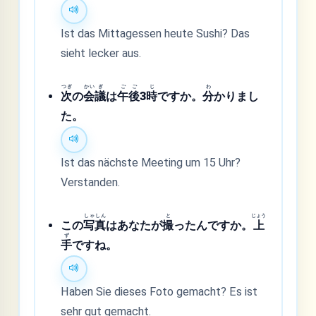
Ist das Mittagessen heute Sushi? Das
sieht lecker aus.
つぎ
かい
ぎ
ご
ご
じ
わ
次
の
会
議
は
午
後
3
時
ですか。
分
かりまし
た。
Ist das nächste Meeting um 15 Uhr?
Verstanden.
しゃ
しん
と
じょう
この
写
真
はあなたが
撮
ったんですか。
上
ず
手
ですね。
Haben Sie dieses Foto gemacht? Es ist
sehr gut gemacht.