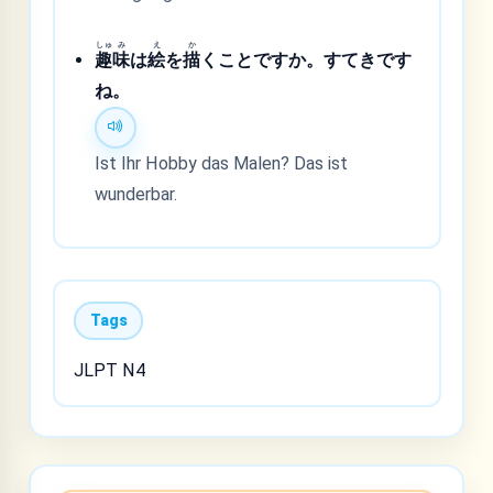
しゅ
み
え
か
趣
味
は
絵
を
描
くことですか。すてきです
ね。
Ist Ihr Hobby das Malen? Das ist
wunderbar.
Tags
JLPT N4