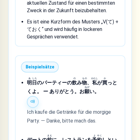
aktuellen Zustand für einen bestimmten
Zweck in der Zukunft beizubehalten.
Es ist eine Kurzform des Musters „V(て) +
ておく“ und wird häufig in lockeren
Gesprächen verwendet.
Beispielsätze
あ
した
の
もの
わたし
か
明
日
のパーティーの
飲
み
物
、
私
が
買
っと
ねが
くよ。 ー ありがとう。お
願
い。
Ich kaufe die Getränke für die morgige
Party. — Danke, bitte mach das.
まえ
よ
やく
デートの
前
に、レストランを
予
約
しとい