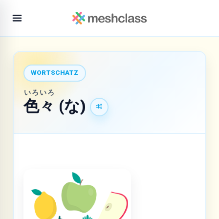
WORTSCHATZ
いろ
いろ
色
々
(な)