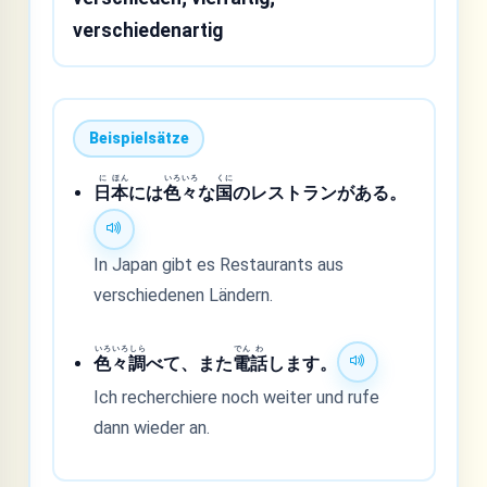
verschiedenartig
Beispielsätze
に
ほん
いろ
いろ
くに
日
本
には
色
々
な
国
のレストランがある。
In Japan gibt es Restaurants aus
verschiedenen Ländern.
いろ
いろ
しら
でん
わ
色
々
調
べて、また
電
話
します。
Ich recherchiere noch weiter und rufe
dann wieder an.