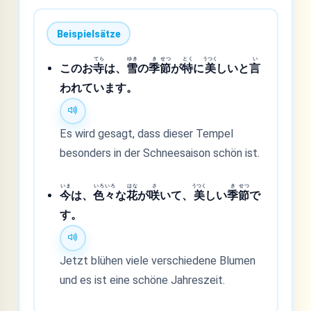
Beispielsätze
てら
ゆき
き
せつ
とく
うつく
い
このお
寺
は、
雪
の
季
節
が
特
に
美
しいと
言
われています。
Es wird gesagt, dass dieser Tempel
besonders in der Schneesaison schön ist.
いま
いろ
いろ
はな
さ
うつく
き
せつ
今
は、
色
々
な
花
が
咲
いて、
美
しい
季
節
で
す。
Jetzt blühen viele verschiedene Blumen
und es ist eine schöne Jahreszeit.