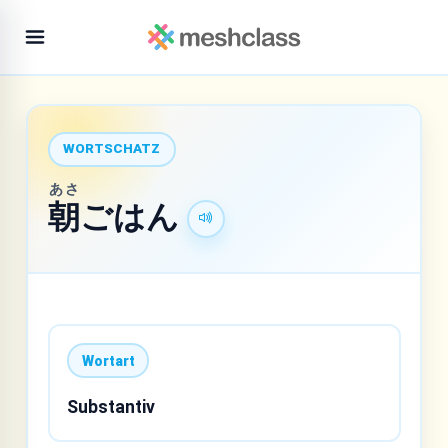
WORTSCHATZ
あさ
朝
ごはん
Wortart
Substantiv