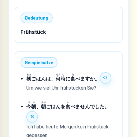
Bedeutung
Frühstück
Beispielsätze
あさ
なん
じ
た
朝
ごはんは、
何
時
に
食
べますか。
Um wie viel Uhr frühstücken Sie?
け
さ
あさ
た
今
朝
、
朝
ごはんを
食
べませんでした。
Ich habe heute Morgen kein Frühstück
gegessen.