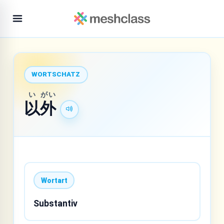
WORTSCHATZ
い
がい
以
外
Wortart
Substantiv