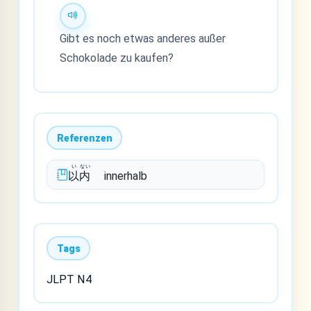
Gibt es noch etwas anderes außer
Schokolade zu kaufen?
Referenzen
い
ない
以
内
innerhalb
Tags
JLPT N4