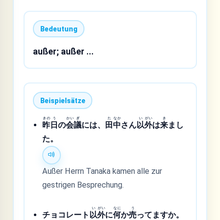
Bedeutung
außer; außer ...
Beispielsätze
きの
う
かい
ぎ
た
なか
い
がい
き
昨
日
の
会
議
には、
田
中
さん
以
外
は
来
まし
た。
Außer Herrn Tanaka kamen alle zur
gestrigen Besprechung.
い
がい
なに
う
チョコレート
以
外
に
何
か
売
ってますか。