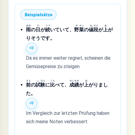
Beispielsätze
あめ
ひ
つづ
や
さい
ね
だん
あ
雨
の
日
が
続
いていて、
野
菜
の
値
段
が
上
が
りそうです。
Da es immer weiter regnet, scheinen die
Gemüsepreise zu steigen.
まえ
し
けん
くら
せい
せき
あ
前
の
試
験
に
比
べて、
成
績
が
上
がりまし
た。
Im Vergleich zur letzten Prüfung haben
sich meine Noten verbessert.