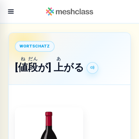
WORTSCHATZ
ね
だん
あ
[
値
段
が]
上
がる