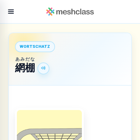
WORTSCHATZ
あみ
だな
網
棚