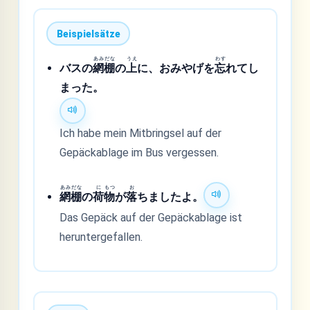
Beispielsätze
あみ
だな
うえ
わす
バスの
網
棚
の
上
に、おみやげを
忘
れてし
まった。
Ich habe mein Mitbringsel auf der
Gepäckablage im Bus vergessen.
あみ
だな
に
もつ
お
網
棚
の
荷
物
が
落
ちましたよ。
Das Gepäck auf der Gepäckablage ist
heruntergefallen.