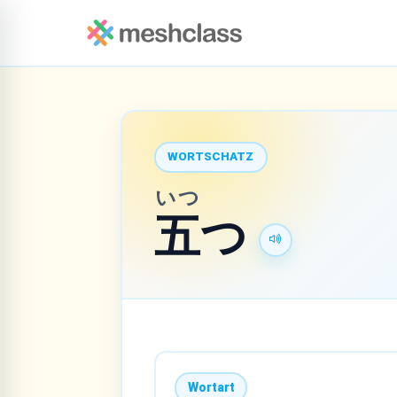
WORTSCHATZ
いつ
五
つ
Wortart