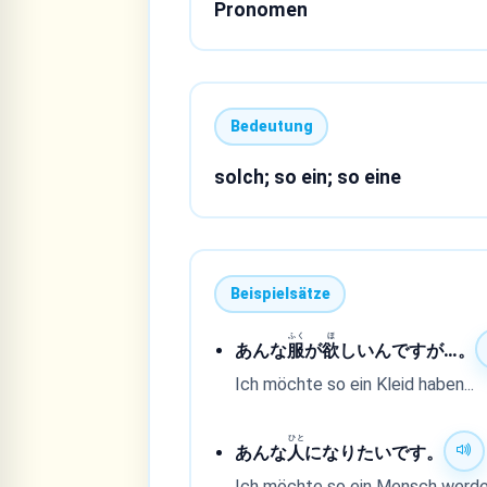
Pronomen
Bedeutung
solch; so ein; so eine
Beispielsätze
ふく
ほ
あんな
服
が
欲
しいんですが…。
Ich möchte so ein Kleid haben...
ひと
あんな
人
になりたいです。
Ich möchte so ein Mensch werde