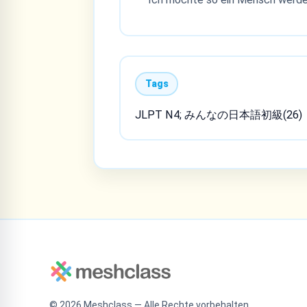
Tags
JLPT N4; みんなの日本語初級(26)
©
2026
Meshclass — Alle Rechte vorbehalten