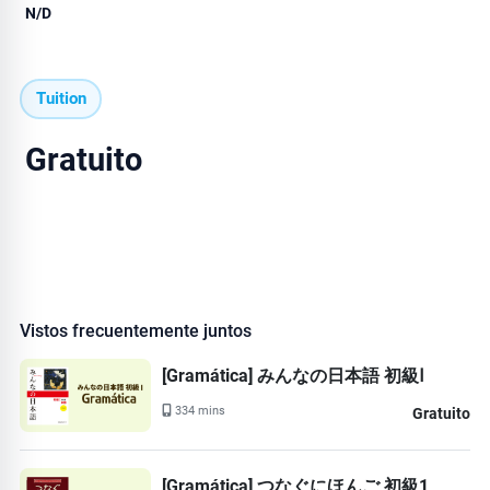
N/D
Tuition
Gratuito
Vistos frecuentemente juntos
[Gramática] みんなの日本語 初級Ⅰ
334 mins
Gratuito
[Gramática] つなぐにほんご 初級1