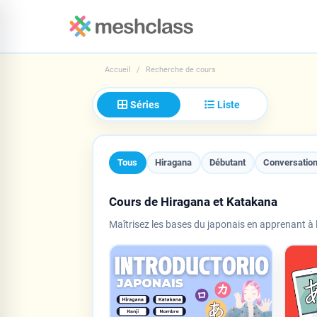
Accueil
Recherche de cours
Séries
Liste
Tous
Hiragana
Débutant
Conversatio
Cours de Hiragana et Katakana
Maîtrisez les bases du japonais en apprenant à li