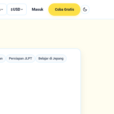
a
USD
Masuk
Coba Gratis
$
an
Persiapan JLPT
Belajar di Jepang