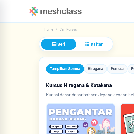
Home
Cari Kursus
Seri
Daftar
Tampilkan Semua
Hiragana
Pemula
P
Kursus Hiragana & Katakana
Kuasai dasar-dasar bahasa Jepang dengan bel