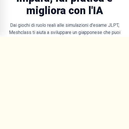
migliora con l'IA
Dai giochi di ruolo reali alle simulazioni d'esame JLPT,
Meshclass ti aiuta a sviluppare un giapponese che puoi
usare davvero.
Fai pratica con il giapponese
per la vita reale
Affronta situazioni quotidiane con i giochi di ruolo con l'IA
— dall'ordinare cibo e chiedere indicazioni a colloqui e
conversazioni di lavoro.
Prova il gioco di ruolo con l'IA