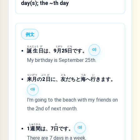
day(s); the ~th day
例文
たん
じょう
び
くがつ
にち
誕
生
日
は、9
月
25
日
です。
My birthday is September 25th.
らい
げつ
ふつ
か
とも
うみ
い
来
月
の
2
日
に、
友
だちと
海
へ
行
きます。
I'm going to the beach with my friends on
the 2nd of next month.
しゅう
かん
か
1
週
間
は、7
日
です。
There are 7 days in a week.