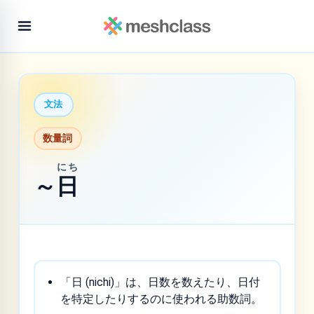
文法
数量詞
にち
～
日
「日 (nichi)」は、日数を数えたり、日付
を特定したりするのに使われる助数詞。