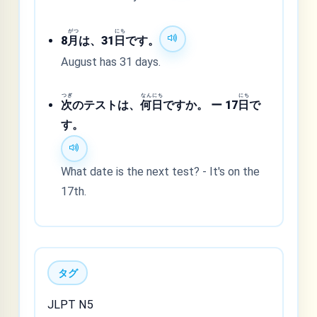
がつ
にち
8
月
は、31
日
です。
August has 31 days.
つぎ
なん
にち
にち
次
のテストは、
何
日
ですか。 ー 17
日
で
す。
What date is the next test? - It's on the
17th.
タグ
JLPT N5