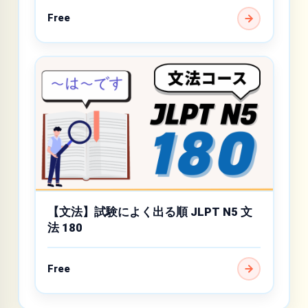
Free
【文法】試験によく出る順 JLPT N5 文
法 180
Free