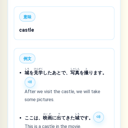
意味
castle
例文
しろ
けん
がく
しゃ
しん
と
城
を
見
学
したあとで、
写
真
を
撮
ります。
After we visit the castle, we will take
some pictures.
えい
が
で
しろ
ここは、
映
画
に
出
てきた
城
です。
This is a castle in the movie.