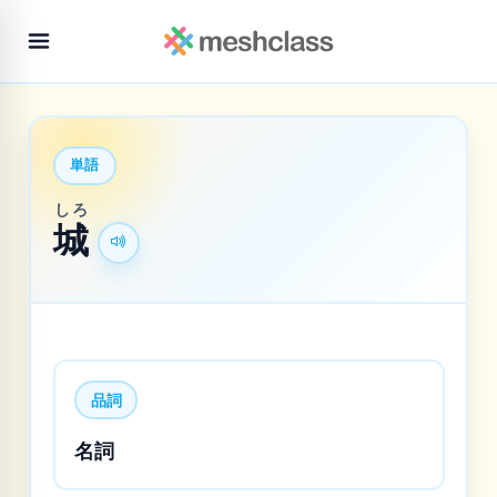
単語
しろ
城
品詞
名詞