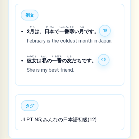
例文
がつ
に
ほん
いち
ばん
さむ
つき
2
月
は、
日
本
で
一
番
寒
い
月
です。
February is the coldest month in Japan.
かの
じょ
わたし
いち
ばん
とも
彼
女
は
私
の
一
番
の
友
だちです。
She is my best friend.
タグ
JLPT N5; みんなの日本語初級(12)