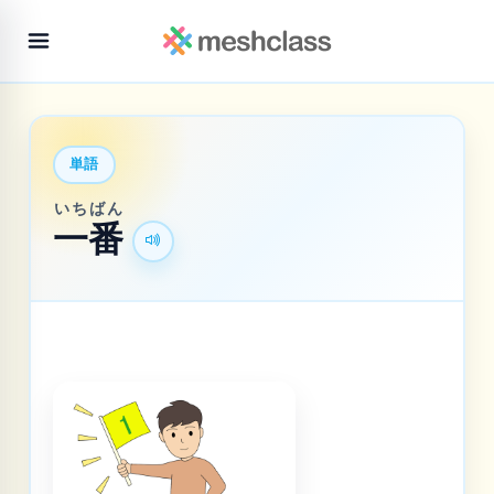
単語
いち
ばん
一
番