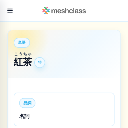
単語
こう
ちゃ
紅
茶
品詞
名詞