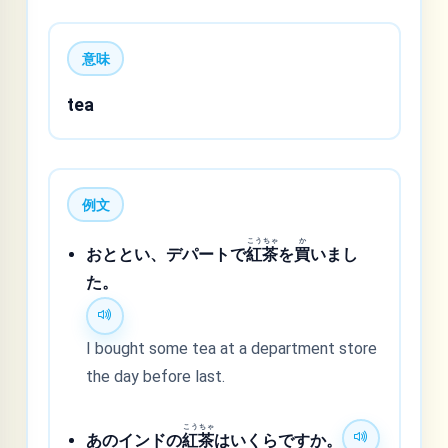
意味
tea
例文
こう
ちゃ
か
おととい、デパートで
紅
茶
を
買
いまし
た。
I bought some tea at a department store
the day before last.
こう
ちゃ
あのインドの
紅
茶
はいくらですか。