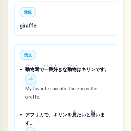
意味
giraffe
例文
どう
ぶつ
えん
いち
ばん
す
どう
ぶつ
動
物
園
で
一
番
好
きな
動
物
はキリンです。
My favorite animal in the zoo is the
giraffe.
み
おも
アフリカで、キリンを
見
たいと
思
いま
す。