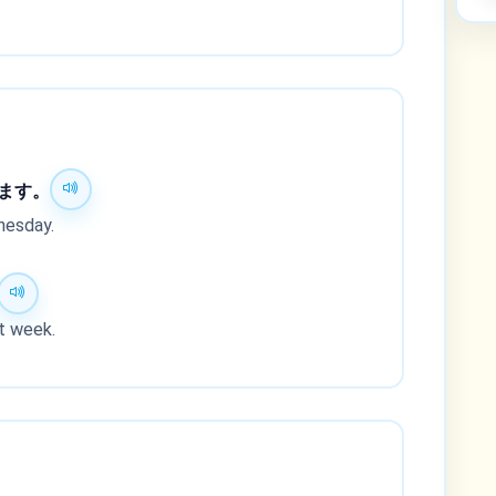
ます。
nesday.
t week.