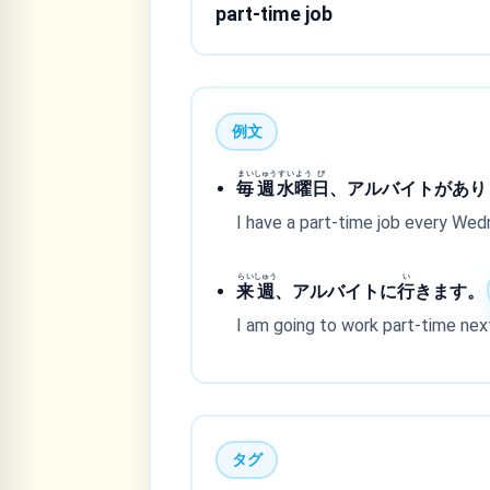
part-time job
例文
まい
しゅう
すい
よう
び
毎
週
水
曜
日
、アルバイトがあり
I have a part-time job every Wed
らい
しゅう
い
来
週
、アルバイトに
行
きます。
I am going to work part-time nex
タグ