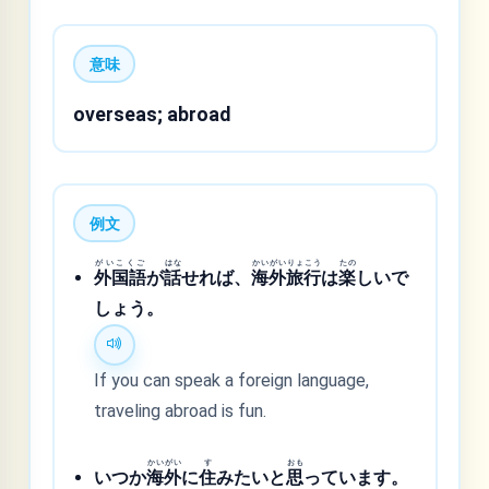
意味
overseas; abroad
例文
がいこくご
はな
かいがいりょこう
たの
外国語
が
話
せれば、
海外旅行
は
楽
しいで
しょう。
If you can speak a foreign language,
traveling abroad is fun.
かいがい
す
おも
いつか
海外
に
住
みたいと
思
っています。