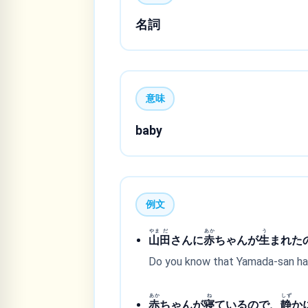
名詞
意味
baby
例文
やま
だ
あか
う
山
田
さんに
赤
ちゃんが
生
まれた
Do you know that Yamada-san ha
あか
ね
しず
赤
ちゃんが
寝
ているので、
静
か