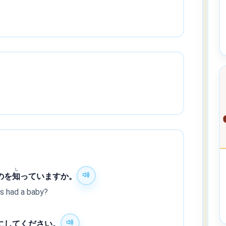
し
のを
知
っていますか。
s had a baby?
にしてください。