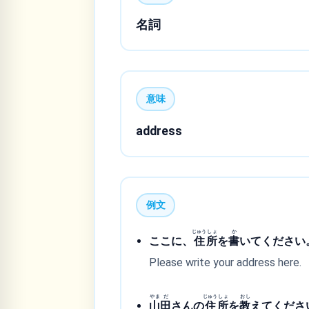
名詞
意味
address
例文
じゅう
しょ
か
ここに、
住
所
を
書
いてください
Please write your address here.
やま
だ
じゅう
しょ
おし
山
田
さんの
住
所
を
教
えてくださ