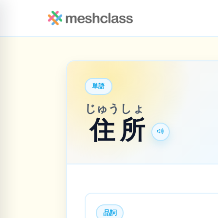
単語
じゅう
しょ
住
所
品詞