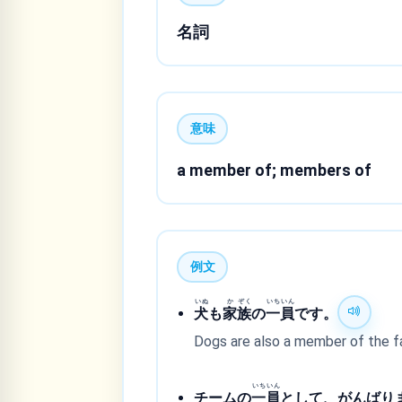
名詞
意味
a member of; members of
例文
いぬ
か
ぞく
いち
いん
犬
も
家
族
の
一
員
です。
Dogs are also a member of the fa
いち
いん
チームの
一
員
として、がんばり