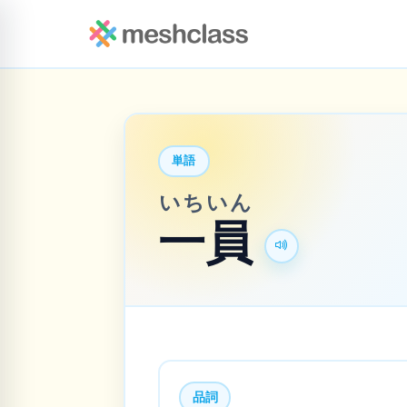
単語
いち
いん
一
員
品詞