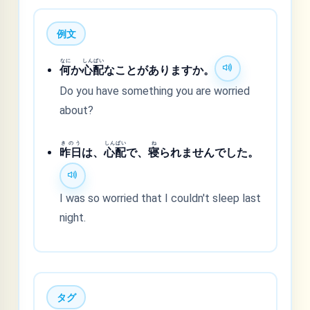
例文
なに
しんぱい
何
か
心配
なことがありますか。
Do you have something you are worried
about?
きのう
しんぱい
ね
昨日
は、
心配
で、
寝
られませんでした。
I was so worried that I couldn't sleep last
night.
タグ