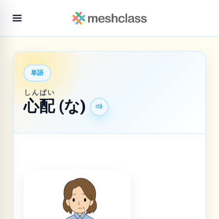
単語
しんぱい
心配
(な)