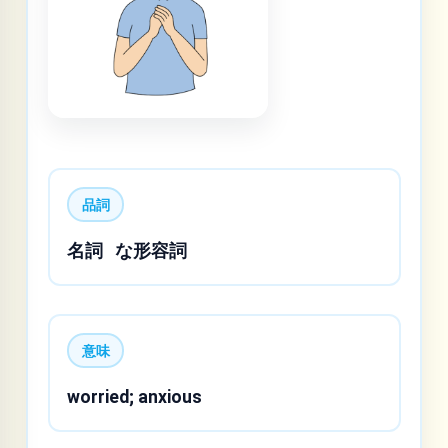
品詞
名詞
な形容詞
意味
worried; anxious