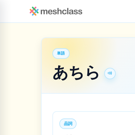
単語
あちら
品詞