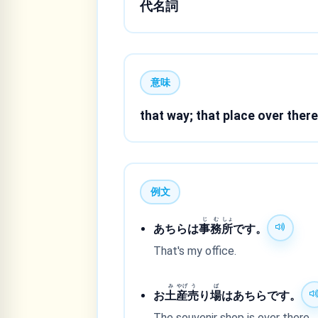
代名詞
意味
that way; that place over ther
例文
じ
む
しょ
あちらは
事
務
所
です。
That's my office.
み
やげ
う
ば
お
土
産
売
り
場
はあちらです。
The souvenir shop is over there.