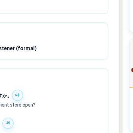
istener (formal)
すか。
ment store open?
。