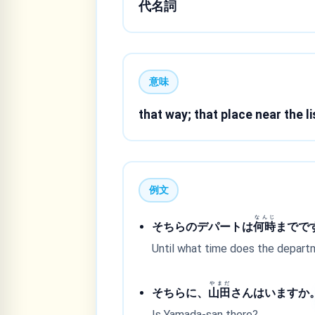
代名詞
意味
that way; that place near the l
例文
なんじ
そちらのデパートは
何時
までで
Until what time does the depart
やまだ
そちらに、
山田
さんはいますか
Is Yamada-san there?