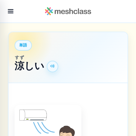
単語
すず
涼
しい