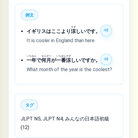
例文
すず
イギリスはここより
涼
しいです。
It is cooler in England than here.
いちねん
なんがつ
いちばん
すず
一年
で
何月
が
一番
涼
しいですか。
What month of the year is the coolest?
タグ
JLPT N5; JLPT N4; みんなの日本語初級
(12)