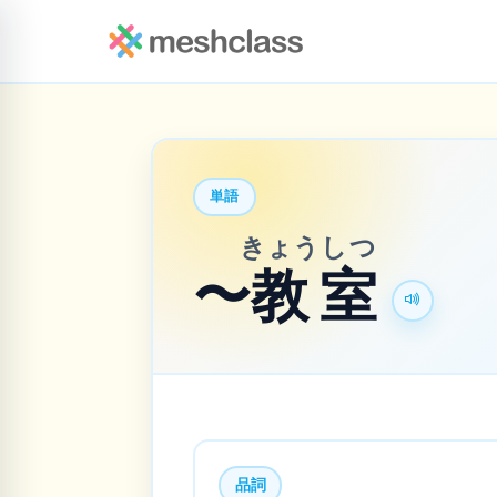
単語
きょう
しつ
〜
教
室
品詞