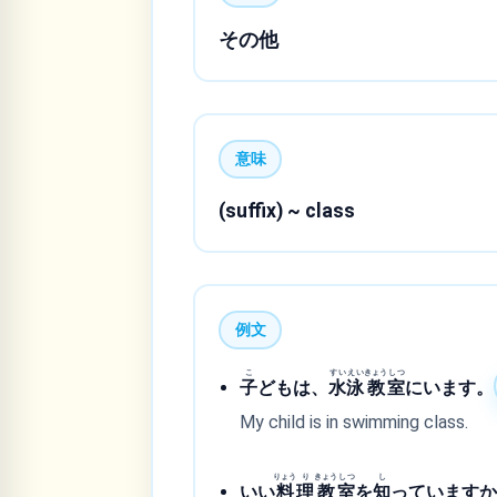
その他
意味
(suffix) ~ class
例文
こ
すい
えい
きょう
しつ
子
どもは、
水
泳
教
室
にいます。
My child is in swimming class.
りょう
り
きょう
しつ
し
いい
料
理
教
室
を
知
っています