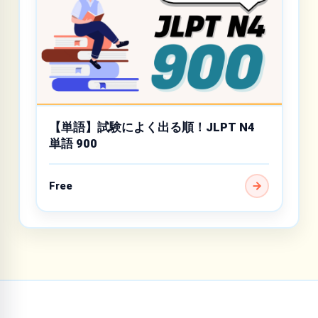
【単語】試験によく出る順！JLPT N4
単語 900
Free