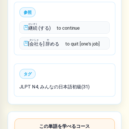
参照
けいぞく
継続
(する)
to continue
かいしゃ
や
[
会社
を]
辞
める
to quit [one's job]
タグ
JLPT N4; みんなの日本語初級(31)
この単語を学べるコース