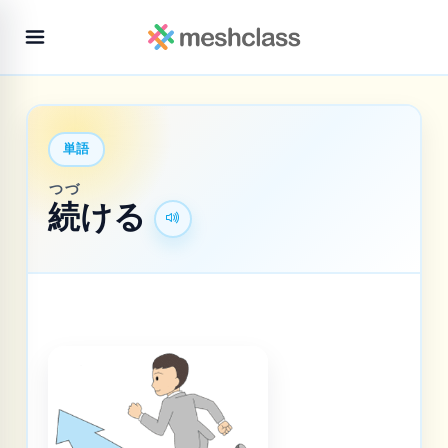
単語
つづ
続
ける