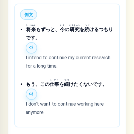
例文
しょうらい
いま
けんきゅう
つづ
将来
もずっと、
今
の
研究
を
続
けるつもり
です。
I intend to continue my current research
for a long time.
しごと
つづ
もう、この
仕事
を
続
けたくないです。
I don't want to continue working here
anymore.