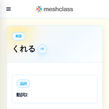
単語
くれる
品詞
動詞2