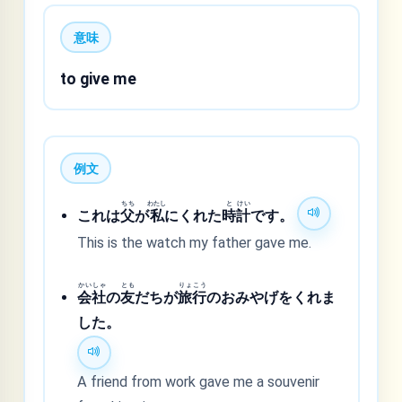
意味
to give me
例文
ちち
わたし
と
けい
これは
父
が
私
にくれた
時
計
です。
This is the watch my father gave me.
かい
しゃ
とも
りょ
こう
会
社
の
友
だちが
旅
行
のおみやげをくれま
した。
A friend from work gave me a souvenir