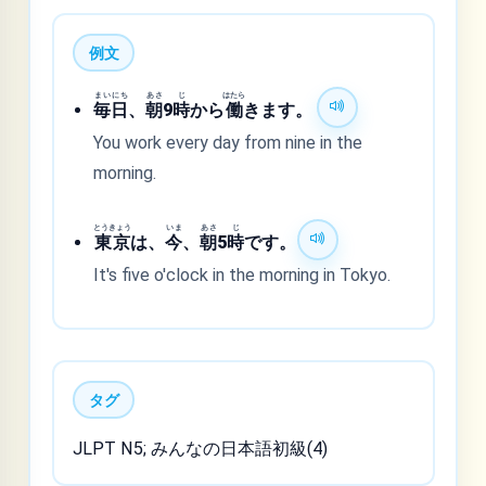
例文
まいにち
あさ
じ
はたら
毎日
、
朝
9
時
から
働
きます。
You work every day from nine in the
morning.
とうきょう
いま
あさ
じ
東京
は、
今
、
朝
5
時
です。
It's five o'clock in the morning in Tokyo.
タグ
JLPT N5; みんなの日本語初級(4)