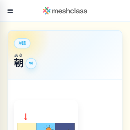
単語
あさ
朝