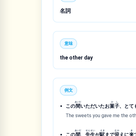
名詞
意味
the other day
例文
あいだ
かし
この
間
いただいたお
菓子
、とて
The sweets you gave me the othe
あいだ
せんせい
えき
むか
き
この
間
、
先生
が
駅
まで
迎
えに
来