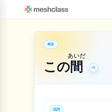
単語
あいだ
この
間
品詞