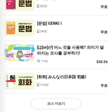
362분
무료
[문법] GENKI Ⅰ
240분
무료
[は]or[が] 어느 것을 사용해? 의미가 달
라지는 조사를 공부하기!
110분
$30.54
[회화] みんなの日本語 初級Ⅰ
1125분
무료
코스 더보기