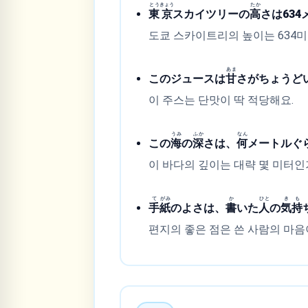
とう
きょう
たか
東
京
スカイツリーの
高
さは63
도쿄 스카이트리의 높이는 634
あま
このジュースは
甘
さがちょうど
이 주스는 단맛이 딱 적당해요.
うみ
ふか
なん
この
海
の
深
さは、
何
メートルぐ
이 바다의 깊이는 대략 몇 미터인
て
がみ
か
ひと
き
も
手
紙
のよさは、
書
いた
人
の
気
持
편지의 좋은 점은 쓴 사람의 마음