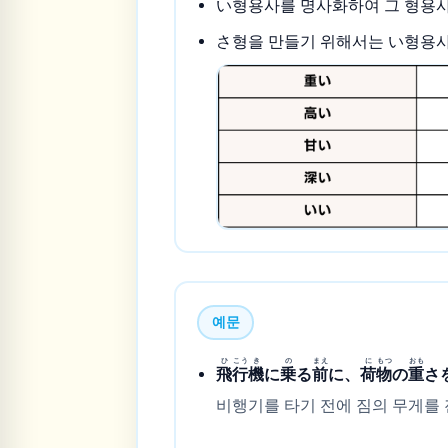
い형용사를 명사화하여 그 형용사
さ형을 만들기 위해서는 い형용사의
예문
ひ
こう
き
の
まえ
に
もつ
おも
飛
行
機
に
乗
る
前
に、
荷
物
の
重
さ
비행기를 타기 전에 짐의 무게를 