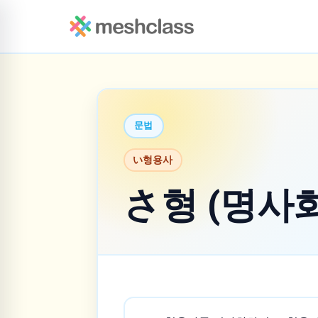
문법
い형용사
さ형 (명사화