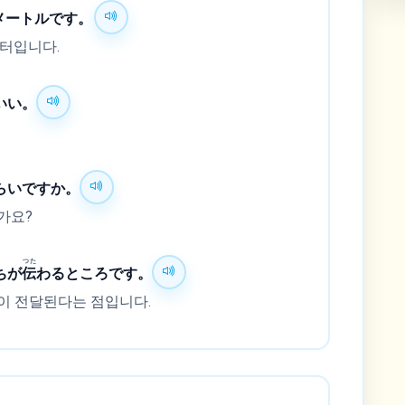
4メートルです。
미터입니다.
いい。
らいですか。
가요?
つた
ちが
伝
わるところです。
이 전달된다는 점입니다.