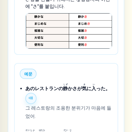
에 "さ"를 붙입니다.
예문
しず
き
い
あのレストランの
静
かさが
気
に
入
った。
그 레스토랑의 조용한 분위기가 마음에 들
었어.
かい
しゃ
はたら
だい
じ