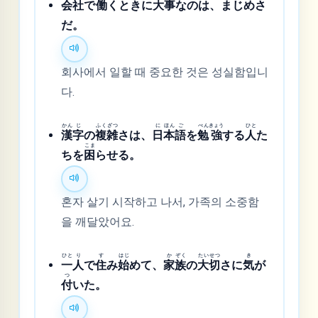
会
社
で
働
くときに
大
事
なのは、まじめさ
だ。
회사에서 일할 때 중요한 것은 성실함입니
다.
かん
じ
ふく
ざつ
に
ほん
ご
べん
きょう
ひと
漢
字
の
複
雑
さは、
日
本
語
を
勉
強
する
人
た
こま
ちを
困
らせる。
혼자 살기 시작하고 나서, 가족의 소중함
을 깨달았어요.
ひと
り
す
はじ
か
ぞく
たい
せつ
き
一
人
で
住
み
始
めて、
家
族
の
大
切
さに
気
が
つ
付
いた。