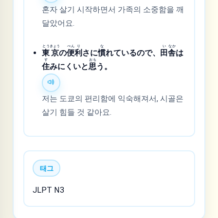
혼자 살기 시작하면서 가족의 소중함을 깨
달았어요.
とう
きょう
べん
り
な
い
なか
東
京
の
便
利
さに
慣
れているので、
田
舎
は
す
おも
住
みにくいと
思
う。
저는 도쿄의 편리함에 익숙해져서, 시골은
살기 힘들 것 같아요.
태그
JLPT N3