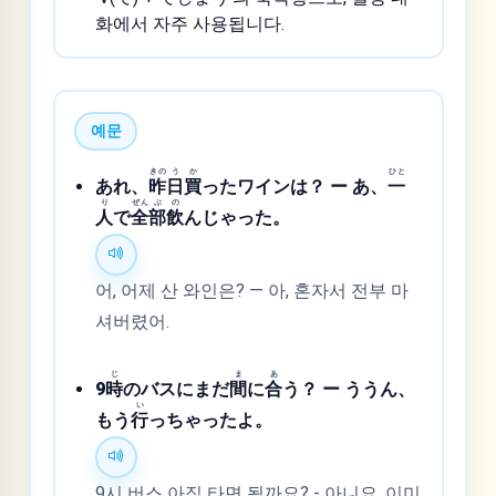
화에서 자주 사용됩니다.
예문
きの
う
か
ひと
あれ、
昨
日
買
ったワインは？ ー あ、
一
り
ぜん
ぶ
の
人
で
全
部
飲
んじゃった。
어, 어제 산 와인은? — 아, 혼자서 전부 마
셔버렸어.
じ
ま
あ
9
時
のバスにまだ
間
に
合
う？ ー ううん、
い
もう
行
っちゃったよ。
9시 버스 아직 타면 될까요? - 아니요, 이미