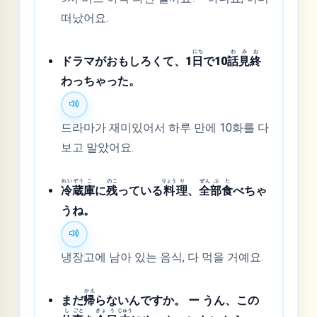
떠났어요.
にち
わ
み
お
ドラマがおもしろくて、1
日
で10
話
見
終
わっちゃった。
드라마가 재미있어서 하루 만에 10화를 다
보고 말았어요.
れい
ぞう
こ
のこ
りょう
り
ぜん
ぶ
た
冷
蔵
庫
に
残
っている
料
理
、
全
部
食
べちゃ
うね。
냉장고에 남아 있는 음식, 다 먹을 거예요.
かえ
まだ
帰
らないんですか。 ー うん、この
し
ごと
きょ
う
じゅう