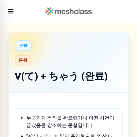
문법
문형
V(て) + ちゃう (완료)
누군가가 동작을 완료했거나 어떤 사건이
끝났음을 강조하는 문형입니다.
'V(て) + てしまう'의 축약형으로, 일상 대