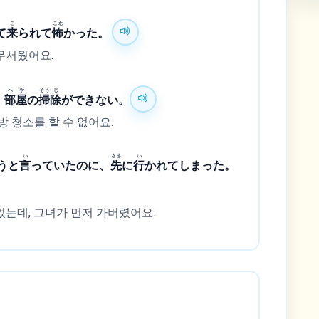
こ
こわ
て
来
られて
怖
かった。
무서웠어요.
へ
や
そう
じ
、
部
屋
の
掃
除
ができない。
방 청소를 할 수 없어요.
い
さき
い
うと
言
っていたのに、
先
に
行
かれてしまった。
는데, 그녀가 먼저 가버렸어요.