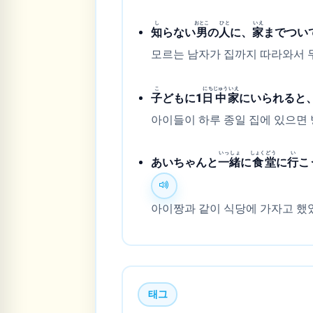
し
おとこ
ひと
いえ
知
らない
男
の
人
に、
家
までつい
모르는 남자가 집까지 따라와서 
こ
にち
じゅう
いえ
子
どもに1
日
中
家
にいられると
아이들이 하루 종일 집에 있으면 
いっ
しょ
しょく
どう
い
あいちゃんと
一
緒
に
食
堂
に
行
こ
아이짱과 같이 식당에 가자고 했었
태그