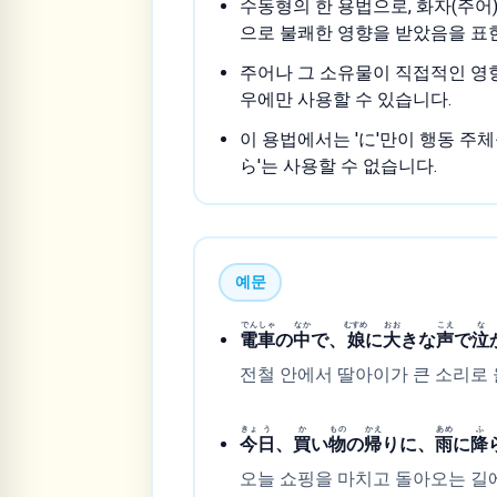
수동형의 한 용법으로, 화자(주어
으로 불쾌한 영향을 받았음을 표
주어나 그 소유물이 직접적인 영
우에만 사용할 수 있습니다.
이 용법에서는 'に'만이 행동 주체
ら'는 사용할 수 없습니다.
예문
でん
しゃ
なか
むすめ
おお
こえ
な
電
車
の
中
で、
娘
に
大
きな
声
で
泣
전철 안에서 딸아이가 큰 소리로 
きょ
う
か
もの
かえ
あめ
ふ
今
日
、
買
い
物
の
帰
りに、
雨
に
降
오늘 쇼핑을 마치고 돌아오는 길에