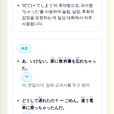
'V(て) + てしまう'의 축약형으로, 과거형
'ちゃった'를 사용하여 놀람, 실망, 후회의
감정을 표현하는 데 일상 대화에서 자주
사용됩니다.
예문
いえ
きょう
か
しょ
わす
あ、いけない。
家
に
教
科
書
を
忘
れちゃっ
た。
아, 큰일이다. 집에 교과서를 두고 왔어.
おく
ちが
でん
どうして
遅
れたの？ ー ごめん。
違
う
電
しゃ
の
車
に
乗
っちゃったんだ。