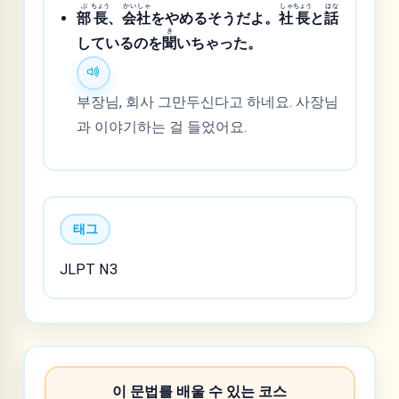
ぶ
ちょう
かい
しゃ
しゃ
ちょう
はな
部
長
、
会
社
をやめるそうだよ。
社
長
と
話
き
しているのを
聞
いちゃった。
부장님, 회사 그만두신다고 하네요. 사장님
과 이야기하는 걸 들었어요.
태그
JLPT N3
이 문법를 배울 수 있는 코스