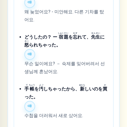
왜 늦었어요? - 미안해요. 다른 기차를 탔
어요.
しゅく
だい
わす
せん
せい
どうしたの？ ー
宿
題
を
忘
れて、
先
生
に
おこ
怒
られちゃった。
무슨 일이에요? － 숙제를 잊어버려서 선
생님께 혼났어요.
て
ちょう
よご
あたら
か
手
帳
を
汚
しちゃったから、
新
しいのを
買
った。
수첩을 더러워서 새로 샀어요.